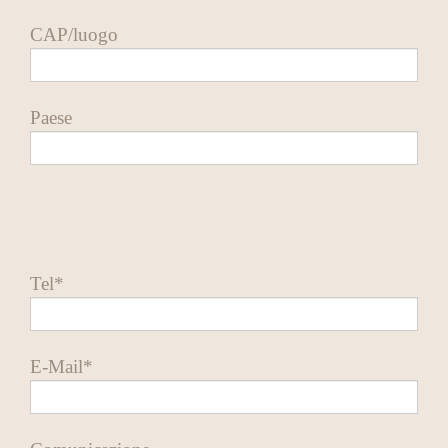
CAP/luogo
Paese
Tel*
E-Mail*