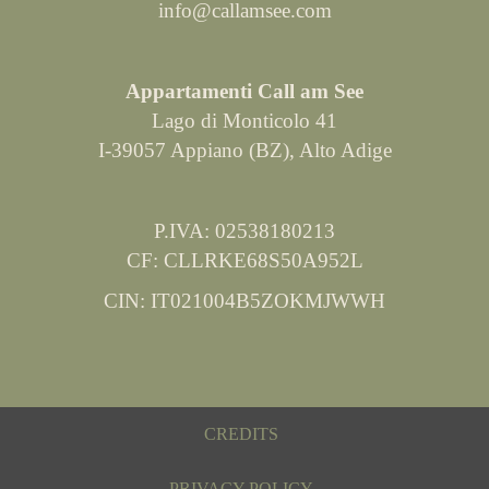
info@callamsee.com
Appartamenti Call am See
Lago di Monticolo 41
I-39057 Appiano (BZ), Alto Adige
P.IVA: 02538180213
CF: CLLRKE68S50A952L
CIN: IT021004B5ZOKMJWWH
CREDITS
PRIVACY POLICY